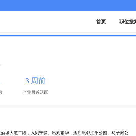
首页
职位搜
人
1
3 周前
数
企业最近活跃
区酒城大道二段，入则宁静、出则繁华，酒店毗邻江阳公园、马子湾公