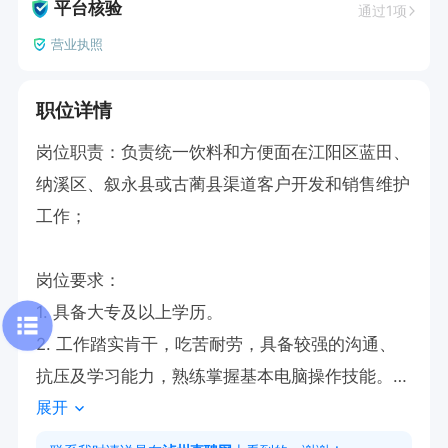
平台核验
通过1项
营业执照
职位详情
岗位职责：负责统一饮料和方便面在江阳区蓝田、
纳溪区、叙永县或古蔺县渠道客户开发和销售维护
工作；

岗位要求：

1. 具备大专及以上学历。

2. 工作踏实肯干，吃苦耐劳，具备较强的沟通、
抗压及学习能力，熟练掌握基本电脑操作技能。

展开
3. 持有小车和摩托车驾照（C1D），并能自带面包
车用于市场开发。
