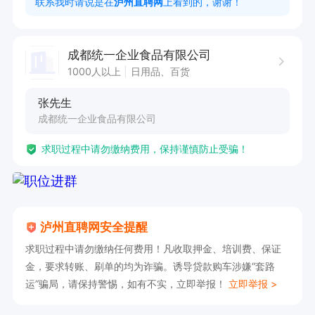
联系我时请说是在
泸州直聘网
上看到的，谢谢！
4. 拥有1年以上快消品或同行业销售经验。

5. 具备良好的团队协作精神，能够独立开展工
成都统一企业食品有限公司
作。

1000人以上
日用品、百货
张先生
待遇：

成都统一企业食品有限公司
试用期1-3个月，表现优异给予转正，转正后公司
求职过程中请勿缴纳费用，保持谨慎防止受骗！
购买五险一金，节假日有福利品发放、周日和法定
假日休息，薪资实行底薪+提成制，多劳多得，税
后综合收入4000+；
泸州直聘网安全提醒
求职过程中请勿缴纳任何费用！凡收取押金、培训费、保证
金，要求转账、刷单的均为诈骗。诱导贷款购车涉嫌“套路
运”骗局，请保持警惕，如有不实，立即举报！
立即举报 >