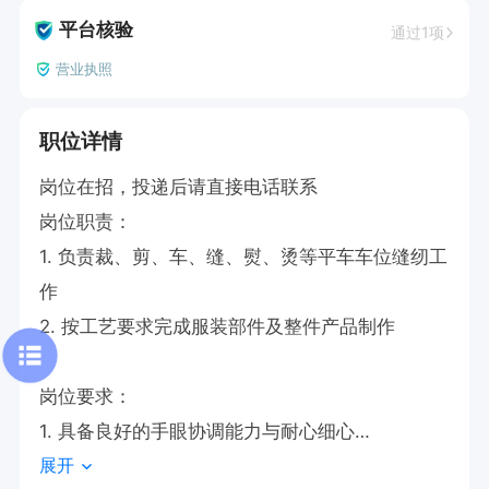
平台核验
通过1项
营业执照
职位详情
岗位在招，投递后请直接电话联系

岗位职责：

1. 负责裁、剪、车、缝、熨、烫等平车车位缝纫工
作

2. 按工艺要求完成服装部件及整件产品制作

岗位要求：

1. 具备良好的手眼协调能力与耐心细心

展开
2. 有缝纫工作经验者优，需要大量的熟手
