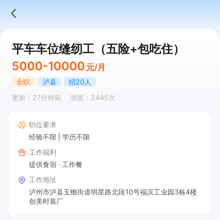
平车车位缝纫工（五险+包吃住）
5000-10000
元/月
全职
泸县
招20人
更新：27分钟前
浏览：2445次
职位要求
经验不限
学历不限
工作福利
提供食宿
工作餐
工作地址
泸州市泸县玉蟾街道明星路北段10号福滨工业园3栋4楼
创美时装厂