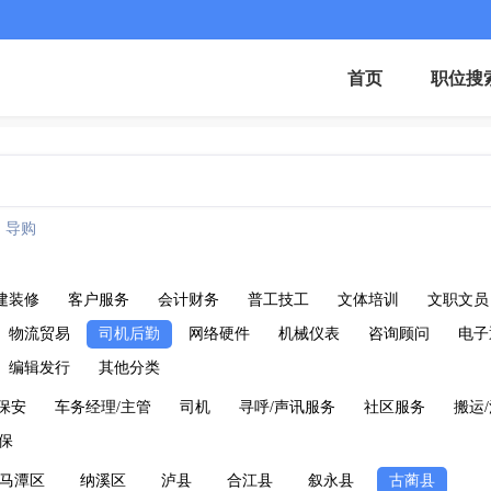
首页
职位搜
导购
建装修
客户服务
会计财务
普工技工
文体培训
文职文员
物流贸易
司机后勤
网络硬件
机械仪表
咨询顾问
电子
编辑发行
其他分类
保安
车务经理/主管
司机
寻呼/声讯服务
社区服务
搬运
保
马潭区
纳溪区
泸县
合江县
叙永县
古蔺县