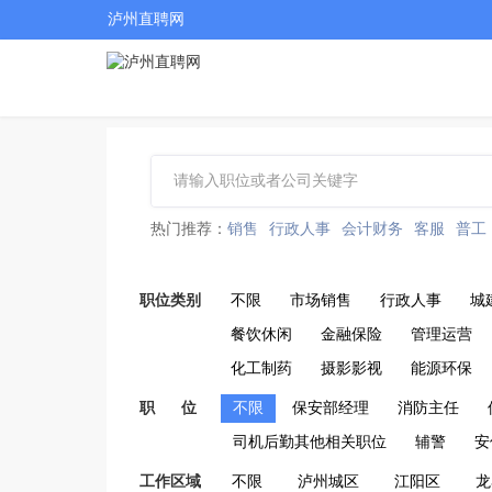
泸州直聘网
热门推荐：
销售
行政人事
会计财务
客服
普工
职位类别
不限
市场销售
行政人事
城
餐饮休闲
金融保险
管理运营
化工制药
摄影影视
能源环保
职 位
不限
保安部经理
消防主任
司机后勤其他相关职位
辅警
安
工作区域
不限
泸州城区
江阳区
龙