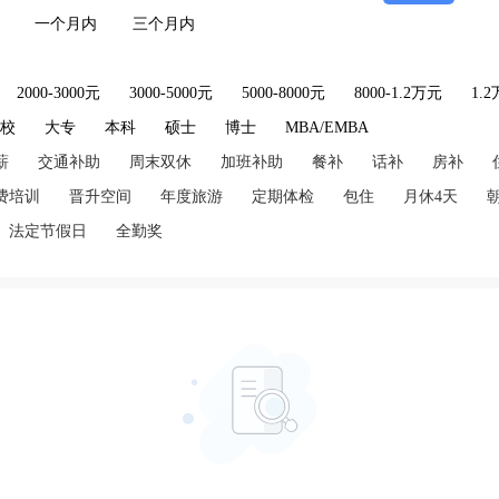
一个月内
三个月内
2000-3000元
3000-5000元
5000-8000元
8000-1.2万元
1.
技校
大专
本科
硕士
博士
MBA/EMBA
薪
交通补助
周末双休
加班补助
餐补
话补
房补
费培训
晋升空间
年度旅游
定期体检
包住
月休4天
法定节假日
全勤奖