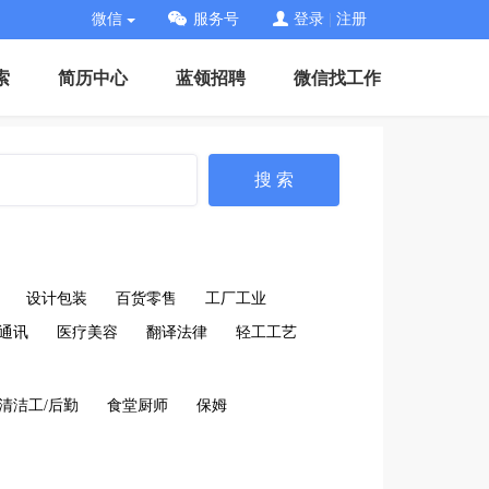
微信
服务号
登录
|
注册
索
简历中心
蓝领招聘
微信找工作
搜 索
设计包装
百货零售
工厂工业
通讯
医疗美容
翻译法律
轻工工艺
/清洁工/后勤
食堂厨师
保姆