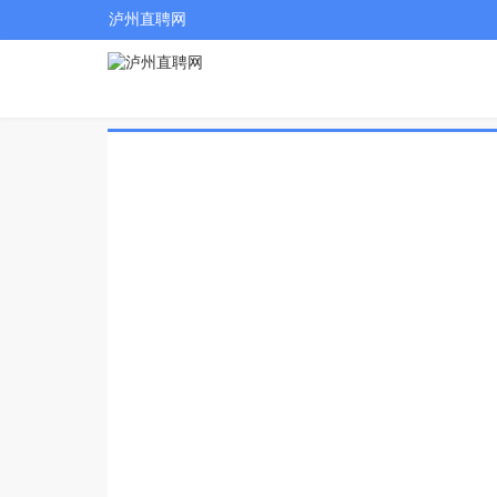
泸州直聘网