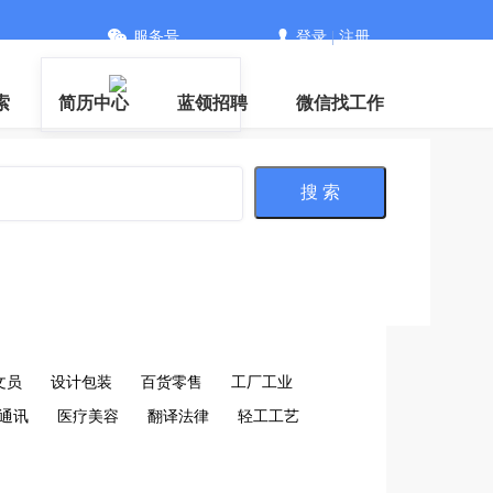
服务号
登录
|
注册
信
索
简历中心
蓝领招聘
微信找工作
搜 索
文员
设计包装
百货零售
工厂工业
通讯
医疗美容
翻译法律
轻工工艺