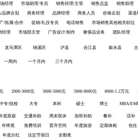
卖场经理
市场助理/专员
销售经理/主管
销售总监
销售助理
/品牌企划
商务经理
品牌经理
商务人员
价格企划
渠道
广/拓展/合作
促销/礼仪专员
电话销售
市场销售其他相关职位
销经理
市场部主管
广告设计/制作
奢侈品业务
团队经理
龙马潭区
纳溪区
泸县
合江县
叙永县
一周内
一个月内
三个月内
0元
2000-3000元
3000-5000元
5000-8000元
8000-1.2万元
中专/技校
大专
本科
硕士
博士
MBA/EM
年底双薪
交通补助
周末双休
加班补助
餐补
话补
年终奖
免费培训
晋升空间
年度旅游
定期体检
包住
年底分红
法定节假日
全勤奖