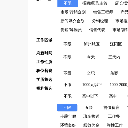
不限
招商经理/主管
店长/
市场/行销企划
销售工程师
产品
新闻媒介企划
分销经理
市场推
促销/导购员
销售代表
市场/营
工作区域
不限
泸州城区
江阳区
刷新时间
不限
今天
三天内
工作性质
职位薪资
不限
全职
兼职
学历筛选
不限
1000元以下
1000-200
福利筛选
不限
高中以下
高中
不限
五险
提供食宿
带薪年假
班车接送
工作餐
环境良好
绩效奖金
弹性工作