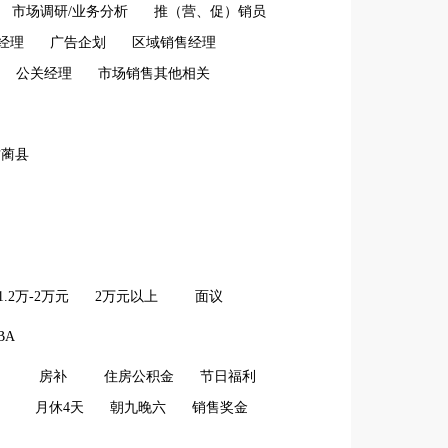
市场调研/业务分析
推（营、促）销员
经理
广告企划
区域销售经理
公关经理
市场销售其他相关
古蔺县
1.2万-2万元
2万元以上
面议
BA
房补
住房公积金
节日福利
月休4天
朝九晚六
销售奖金